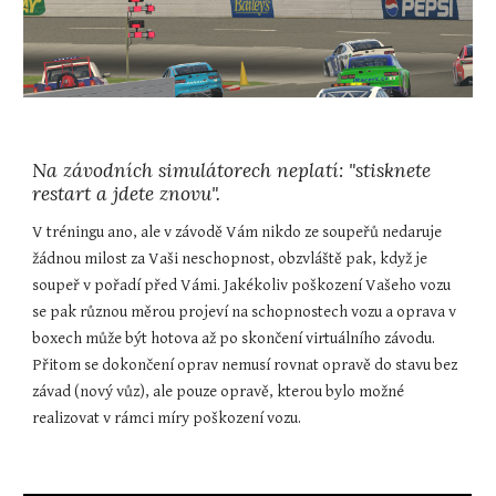
Na závodních simulátorech neplatí: "stisknete 
restart a jdete znovu".
V tréningu ano, ale v závodě Vám nikdo ze soupeřů nedaruje 
žádnou milost za Vaši neschopnost, obzvláště pak, když je 
soupeř v pořadí před Vámi. Jakékoliv poškození Vašeho vozu 
se pak různou měrou projeví na schopnostech vozu a oprava v 
boxech může být hotova až po skončení virtuálního závodu. 
Přitom se dokončení oprav nemusí rovnat opravě do stavu bez 
závad (nový vůz), ale pouze opravě, kterou bylo možné 
realizovat v rámci míry poškození vozu.