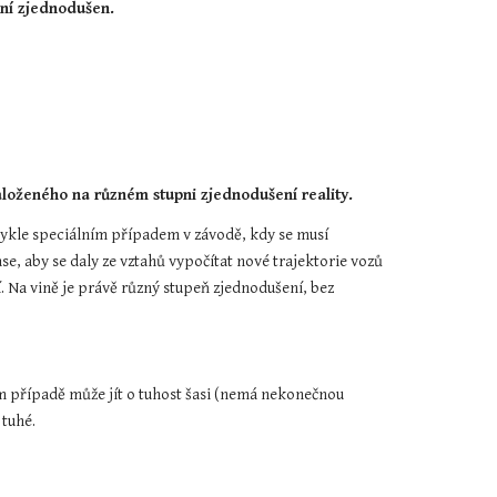
ení zjednodušen.
loženého na různém stupni zjednodušení reality.
vykle speciálním případem v závodě, kdy se musí 
e, aby se daly ze vztahů vypočítat nové trajektorie vozů 
 Na vině je právě různý stupeň zjednodušení, bez 
 případě může jít o tuhost šasi (nemá nekonečnou 
 tuhé.