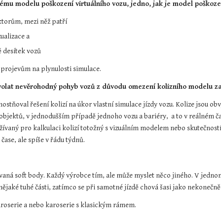
ému modelu poškození virtuálního vozu, jedno, jak je model poškoz
torům, mezi něž patří
ualizace a
 desítek vozů
 projevům na plynulosti simulace.
volat nevěrohodný pohyb vozů z důvodu omezení kolizního modelu za
tňoval řešení kolizí na úkor vlastní simulace jízdy vozu. Kolize jsou ob
jektů, v jednodušším případě jednoho vozu a bariéry,  a to v reálném čas
ívaný pro kalkulaci kolizí totožný s vizuálním modelem nebo skutečností.
ase, ale spíše v řádu týdnů.
aná soft body. Každý výrobce tím, ale může myslet něco jiného. V jednom
ějaké tuhé části, zatímco se při samotné jízdě chová šasi jako nekonečně
roserie a nebo karoserie s klasickým rámem.