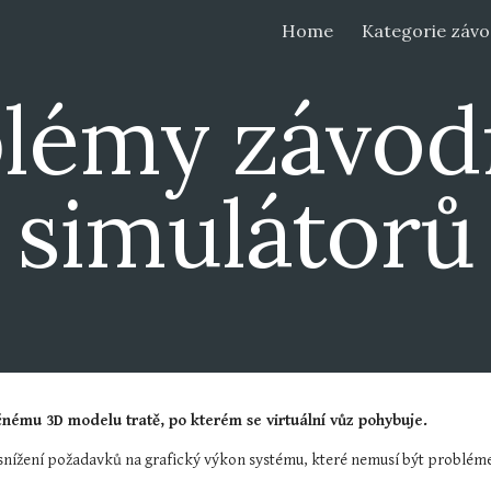
Home
ip to main content
Skip to navigat
lémy závodn
simulátorů
nému 3D modelu tratě, po kterém se virtuální vůz pohybuje.
 snížení požadavků na grafický výkon systému, které nemusí být probléme