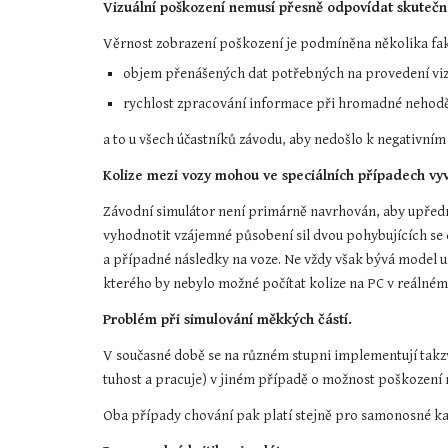
Vizuální poškození nemusí přesně odpovídat skutečn
Věrnost zobrazení poškození je podmíněna několika fak
objem přenášených dat potřebných na provedení viz
rychlost zpracování informace při hromadné nehodě
a to u všech účastníků závodu, aby nedošlo k negativním
Kolize mezi vozy mohou ve speciálních případech vy
Závodní simulátor není primárně navrhován, aby upřednos
vyhodnotit vzájemné působení sil dvou pohybujících se ob
a případné následky na voze. Ne vždy však bývá model už
kterého by nebylo možné počítat kolize na PC v reálném č
Problém při simulování měkkých částí.
V současné době se na různém stupni implementují takzv
tuhost a pracuje) v jiném případě o možnost poškození n
Oba případy chování pak platí stejně pro samonosné ka