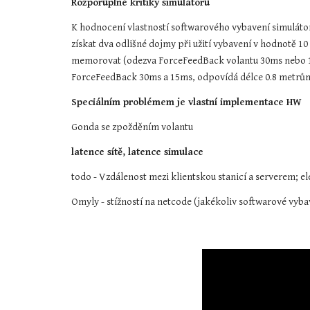
Rozporuplné kritiky simulátoru
K hodnocení vlastností softwarového vybavení simulátoru
získat dva odlišné dojmy při užití vybavení v hodnotě 10
memorovat (odezva ForceFeedBack volantu 30ms nebo 15m
ForceFeedBack 30ms a 15ms, odpovídá délce 0.8 metrům
Speciálním problémem je vlastní implementace HW
Gonda se zpožděním volantu
latence sítě, latence simulace
todo - Vzdálenost mezi klientskou stanicí a serverem; ele
Omyly - stížností na netcode (jakékoliv softwarové vyb