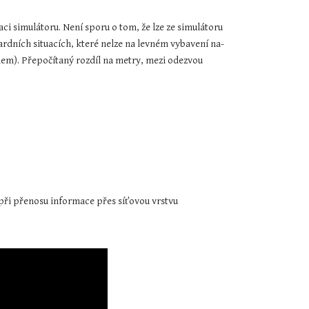
 simulátoru. Není sporu o tom, že lze ze simulátoru 
dardních situacích, které nelze na levném vybavení na-
m). Přepočítaný rozdíl na metry, mezi odezvou 
při přenosu informace přes síťovou vrstvu