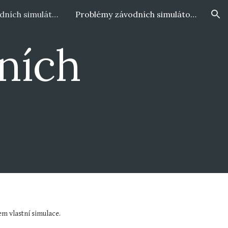
Kategorie závodních simulátorů
Problémy závodních simulátorů
ion
ích 
m vlastní simulace.