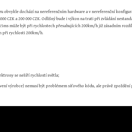
 obvykle dochází na nereferenčním hardware a v nereferenční konfiguraci
 000 CZK a 200 000 CZK. Odlišný bude i výkon na trati při zvládání nestan
s může být při rychlostech přesahujících 200km/h již zásadním rozdíle
 při rychlosti 200km/h.
ktrony se nešíří rychlostí světla;
avení výrobce) nemusí být problémem síťového kódu, ale právě zpoždění 